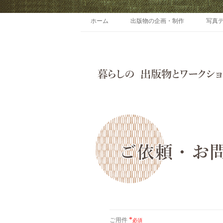
ホーム
出版物の企画・制作
写真
*
ご用件
必須