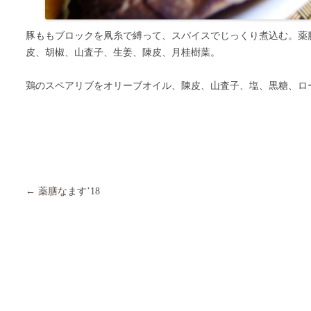
豚ももブロックを凧糸で縛って、スパイスでじっくり煮込む。薬
皮、胡椒、山査子、生姜、陳皮、月桂樹葉。
鶏のスペアリブをオリーブオイル、陳皮、山査子、塩、黒糖、ロ
Post navigation
←
薬膳なます’18