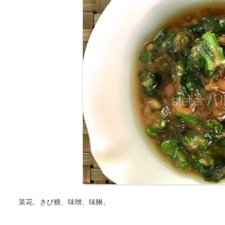
菜花、きび糖、味噌、味醂。