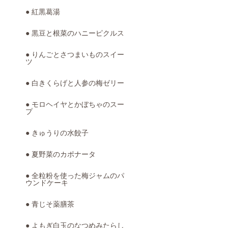
● 紅黒葛湯
● 黒豆と根菜のハニーピクルス
● りんごとさつまいものスイー
ツ
● 白きくらげと人参の梅ゼリー
● モロヘイヤとかぼちゃのスー
プ
● きゅうりの水餃子
● 夏野菜のカポナータ
● 全粒粉を使った梅ジャムのパ
ウンドケーキ
● 青じそ薬膳茶
● よもぎ白玉のなつめみたらし