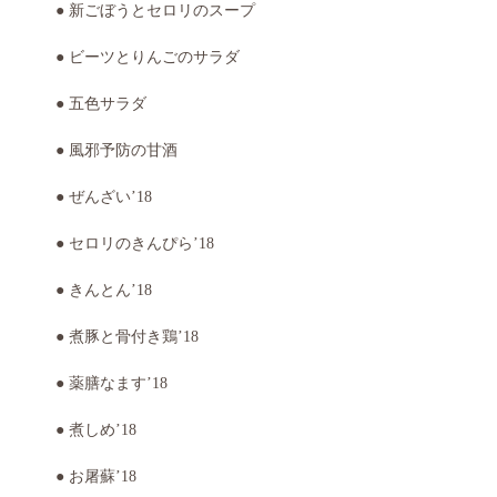
● 新ごぼうとセロリのスープ
● ビーツとりんごのサラダ
● 五色サラダ
● 風邪予防の甘酒
● ぜんざい’18
● セロリのきんぴら’18
● きんとん’18
● 煮豚と骨付き鶏’18
● 薬膳なます’18
● 煮しめ’18
● お屠蘇’18