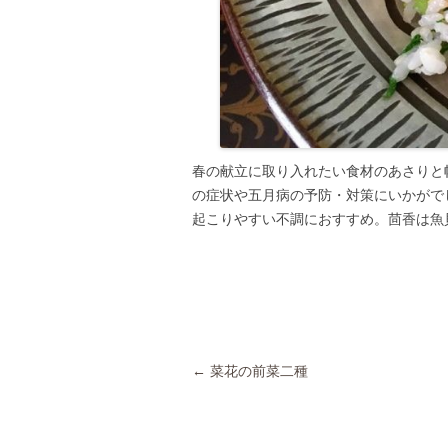
春の献立に取り入れたい食材のあさりと
の症状や五月病の予防・対策にいかがで
起こりやすい不調におすすめ。茴香は魚
Post navigation
←
菜花の前菜二種