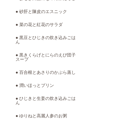
● 砂肝と陳皮のエスニック
● 菜の花と紅花のサラダ
● 黒豆とひじきの炊き込みごは
ん
● 黒きくらげとにらのえび団子
スープ
● 百合根とあさりのかぶら蒸し
● 潤いほっとプリン
● ひじきと生姜の炊き込みごは
ん
● ゆりねと高麗人参のお粥