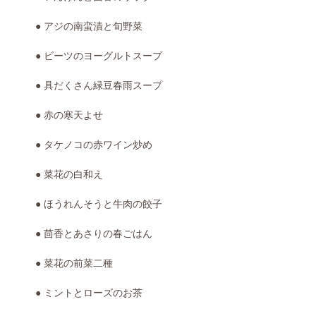
● アジの南蛮漬と旬野菜
● ビーツのヨーグルトスープ
● 具だくさん緑豆春雨スープ
● 赤の寒天よせ
● タケノコの赤ワイン炒め
● 菜花の白和え
● ほうれんそうと牛肉の餃子
● 茴香とあさりの春ごはん
● 菜花の前菜二種
● ミントとローズのお茶