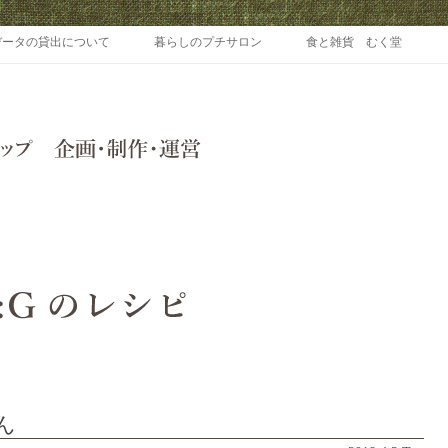
Skip to content
データの貸出について
暮らしのプチサロン
食と雑貨 むく堂
ん